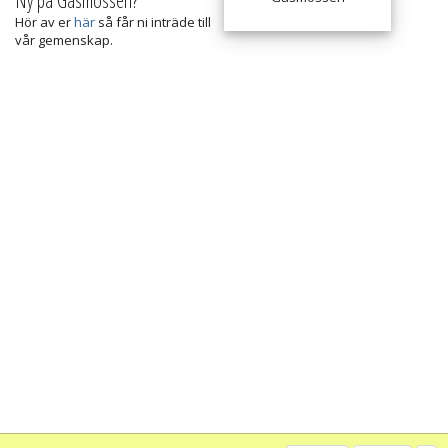
Ny på Gåsmossen?
Hör av er
här
så får ni inträde till
vår gemenskap.