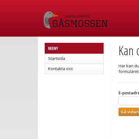
Kan d
MENY
Startsida
Här kan du 
Kontakta oss
formuläret
E-postadr